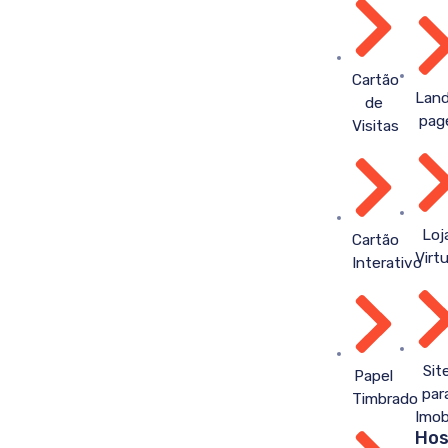
Cartão
Land
de
pag
Visitas
Loj
Cartão
Virtu
Interativo
Sit
Papel
par
Timbrado
Imobi
Hos