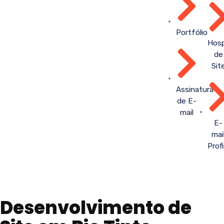
Portfólio
Hos
de
Sit
Assinatura
de E-
mail
E-
mai
Prof
Desenvolvimento de