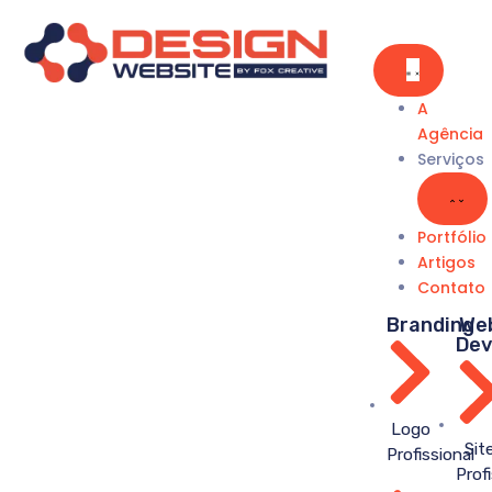
A
Agência
Serviços
Portfólio
Artigos
Contato
Branding
We
Dev
Logo
Sit
Profissional
Prof