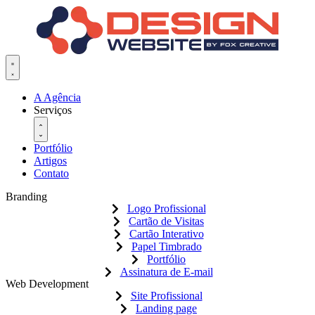
Pular
para
o
conteúdo
A Agência
Serviços
Portfólio
Artigos
Contato
Branding
Logo Profissional
Cartão de Visitas
Cartão Interativo
Papel Timbrado
Portfólio
Assinatura de E-mail
Web Development
Site Profissional
Landing page