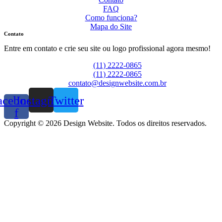
FAQ
Como funciona?
Mapa do Site
Contato
Entre em contato e crie seu site ou logo profissional agora mesmo!
(11) 2222-0865
(11) 2222-0865
contato@designwebsite.com.br
acebook-
Instagram
Twitter
f
Copyright © 2026 Design Website. Todos os direitos reservados.