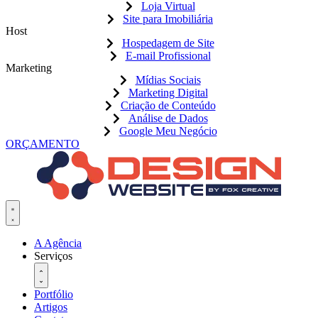
Loja Virtual
Site para Imobiliária
Host
Hospedagem de Site
E-mail Profissional
Marketing
Mídias Sociais
Marketing Digital
Criação de Conteúdo
Análise de Dados
Google Meu Negócio
ORÇAMENTO
A Agência
Serviços
Portfólio
Artigos