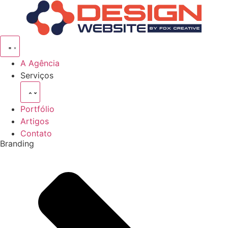
Pular
para
o
conteúdo
A Agência
Serviços
Portfólio
Artigos
Contato
Branding