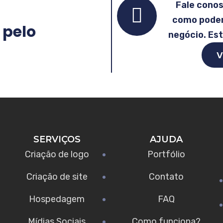
Fale cono
como podem
 pelo
negócio. Es
V
SERVIÇOS
AJUDA
Criação de logo
Portfólio
Criação de site
Contato
Hospedagem
FAQ
Mídias Sociais
Como funciona?