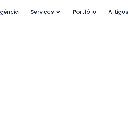
gência
Serviços
Portfólio
Artigos
mento de Site em Ver