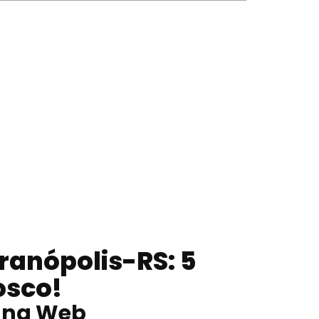
ranópolis-RS
: 5
osco!
o na Web