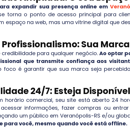
 para expandir sua presença online em
Veranó
se torna o ponto de acesso principal para clie
m espaço na web, mas uma vitrine digital que de
e Profissionalismo: Sua Mar
 credibilidade para qualquer negócio.
Ao optar po
ssional que transmite confiança aos visita
o foco é garantir que sua marca seja percebida
lidade 24/7: Esteja Disponív
m horário comercial, seu site está aberto 24 hor
m acessar informações, fazer compras ou entr
ançando um público em
Veranópolis-RS
e/ou globa
e para você, mesmo quando você está offline.