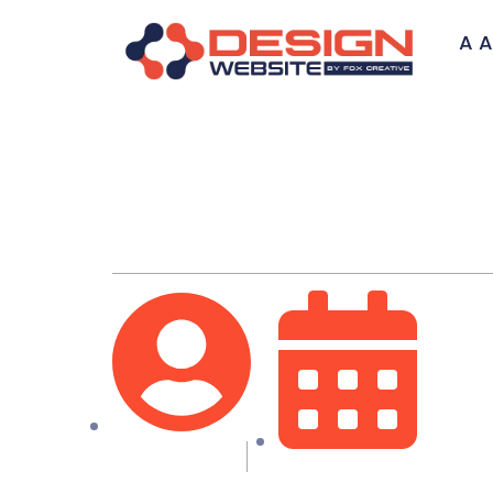
A A
Desenvolvi
Fox Creative
06/07/2023