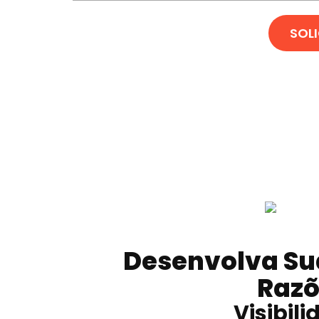
SOL
Desenvolva Su
Razõ
Visibil