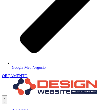
Google Meu Negócio
ORÇAMENTO