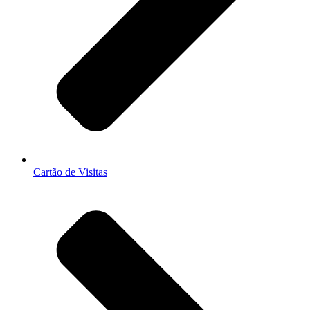
Cartão de Visitas