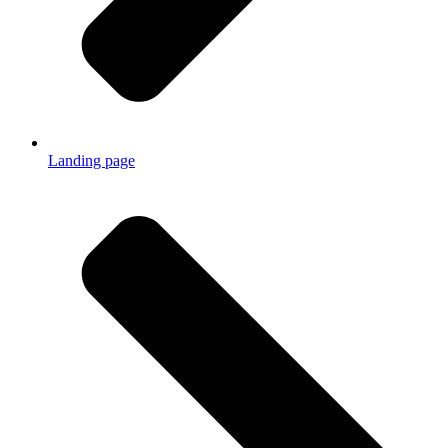
Landing page