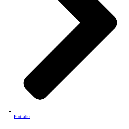
Portfólio