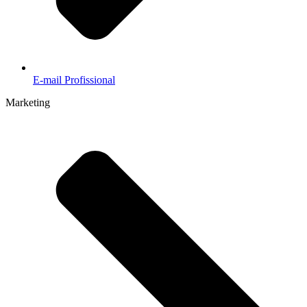
E-mail Profissional
Marketing