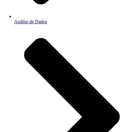
Análise de Dados