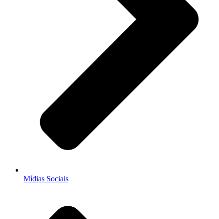
Mídias Sociais