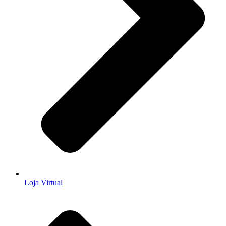
Loja Virtual