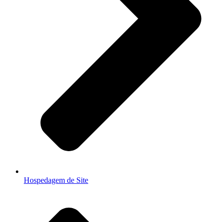
Hospedagem de Site