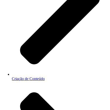
Criação de Conteúdo