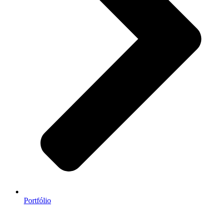
Portfólio