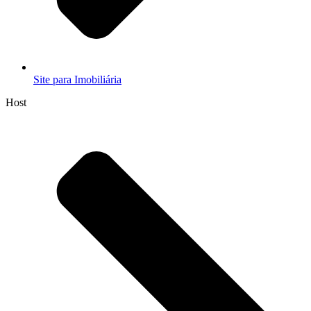
Site para Imobiliária
Host