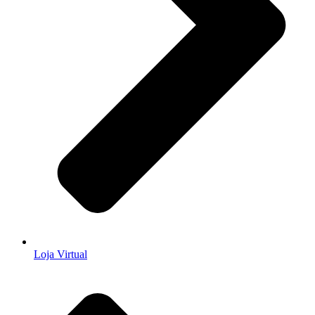
Loja Virtual