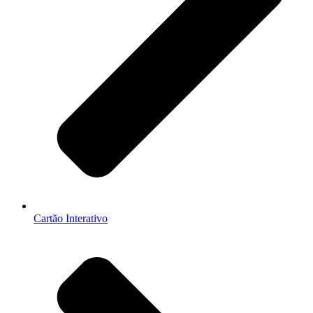
Cartão Interativo