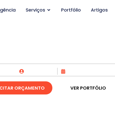
gência
Serviços
Portfólio
Artigos
agem de site em Ara
Fox Creative
07/07/2023
ICITAR ORÇAMENTO
VER PORTFÓLIO