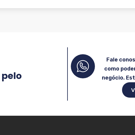
Fale cono
como podem
 pelo
negócio. Es
V