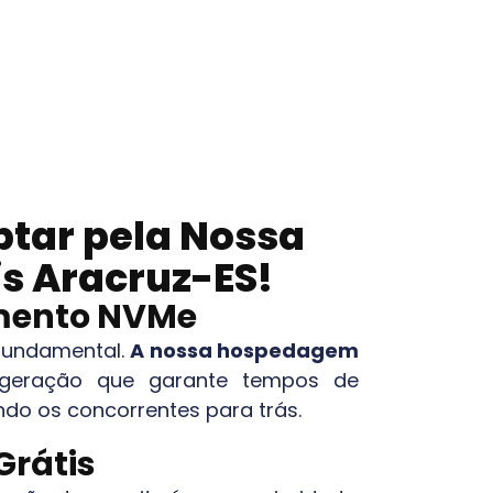
ptar pela Nossa
is
Aracruz-ES
!
mento NVMe
 fundamental.
A nossa hospedagem
 geração que garante tempos de
ndo os concorrentes para trás.
Grátis