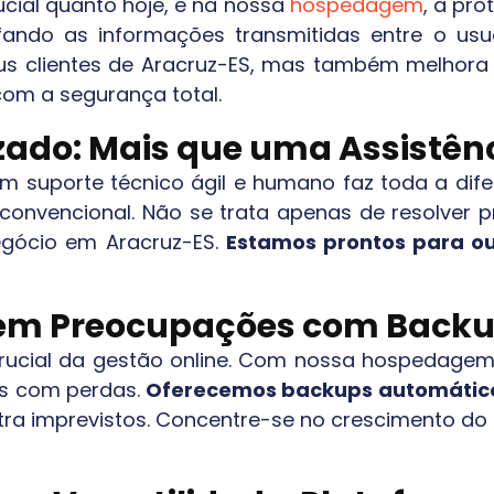
ucial quanto hoje, e na nossa
hospedagem
, a pro
afando as informações transmitidas entre o usu
us clientes de
Aracruz-ES
, mas também melhora 
om a segurança total.
ado: Mais que uma Assistênc
com suporte técnico ágil e humano faz toda a di
 convencional. Não se trata apenas de resolver
negócio em
Aracruz-ES
.
Estamos prontos para ou
sem Preocupações com Back
 crucial da gestão online. Com nossa hospedage
es com perdas.
Oferecemos backups automátic
ntra imprevistos. Concentre-se no crescimento 