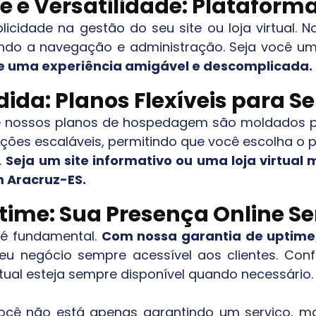
e e Versatilidade: Plataforma
icidade na gestão do seu site ou loja virtual.
ilitando a navegação e administração. Seja você
 uma experiência amigável e descomplicada.
ida: Planos Flexíveis para 
e nossos planos de hospedagem são moldados par
es escaláveis, permitindo que você escolha o p
.
Seja um site informativo ou uma loja virtu
m
Aracruz-ES
.
time: Sua Presença Online S
r é fundamental.
Com nossa garantia de uptime
eu negócio sempre acessível aos clientes. Conf
irtual esteja sempre disponível quando necessário.
cê não está apenas garantindo um serviço, m