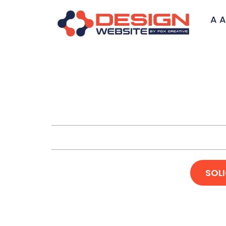
A A
Hosped
SOL