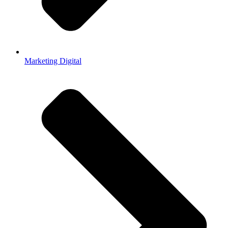
Marketing Digital