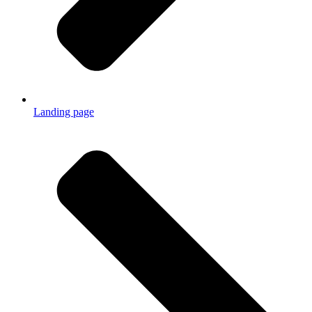
Landing page