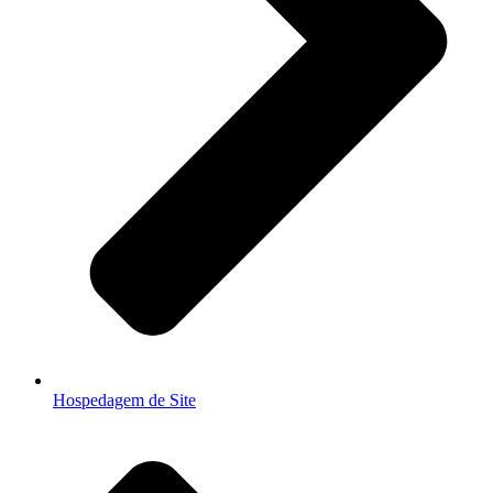
Hospedagem de Site