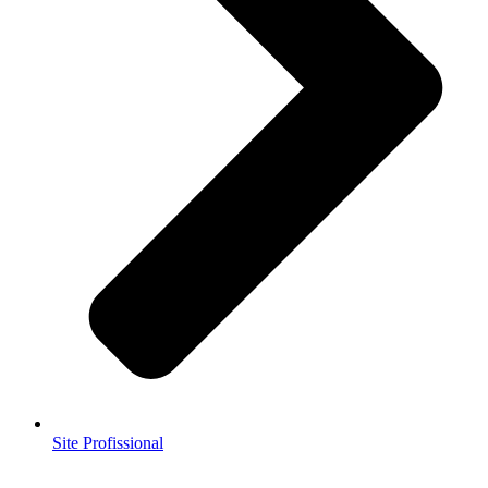
Site Profissional