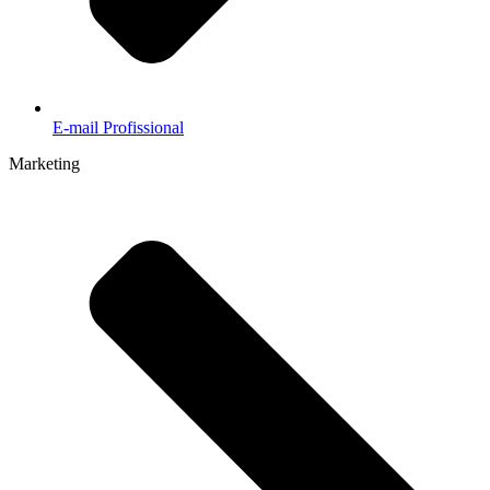
E-mail Profissional
Marketing