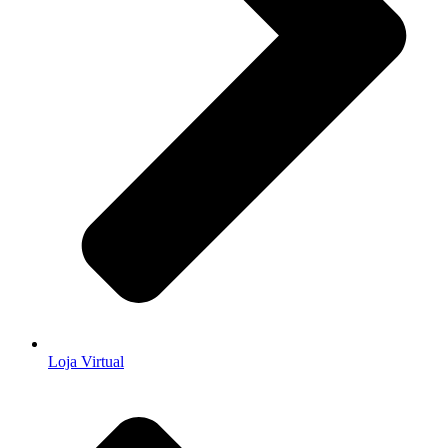
Loja Virtual