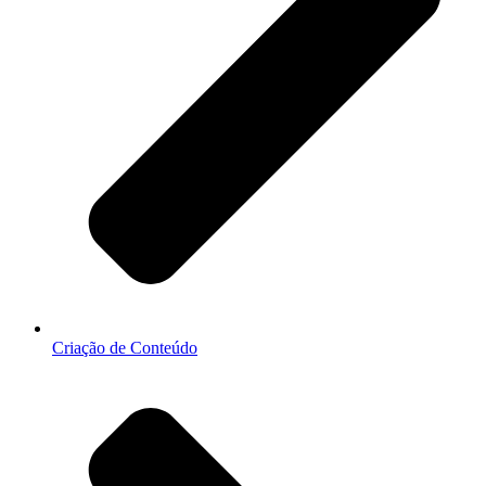
Criação de Conteúdo