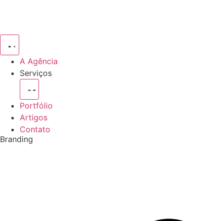
Pular
para
o
conteúdo
A Agência
Serviços
Portfólio
Artigos
Contato
Branding