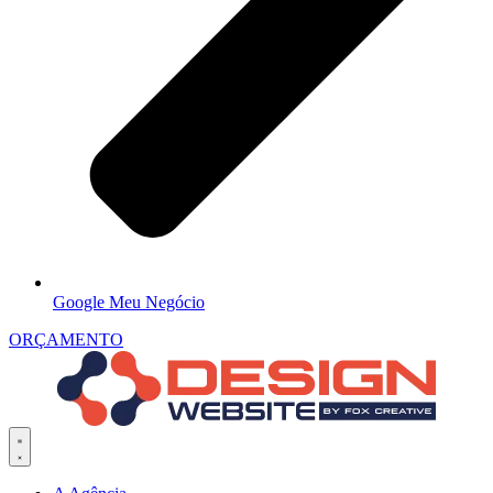
Google Meu Negócio
ORÇAMENTO