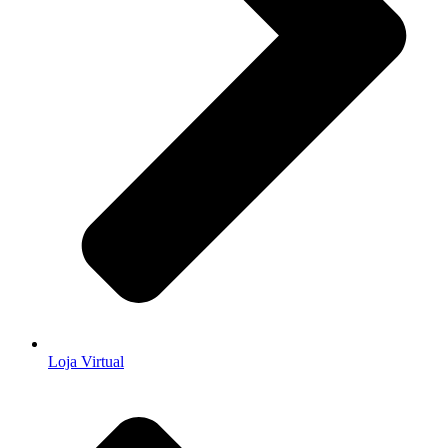
Loja Virtual