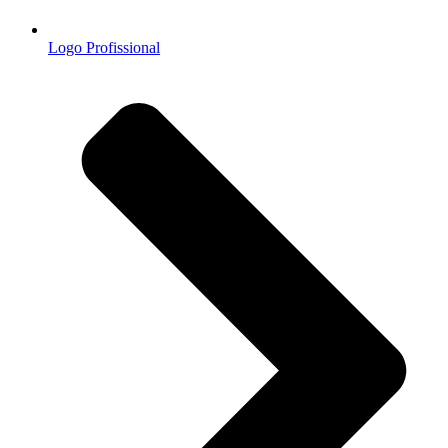
Logo Profissional