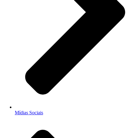
Mídias Sociais