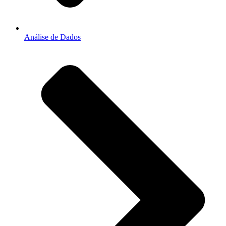
Análise de Dados