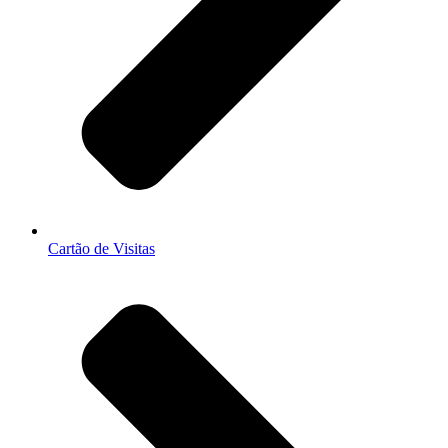
Cartão de Visitas