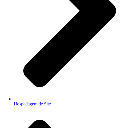
Hospedagem de Site