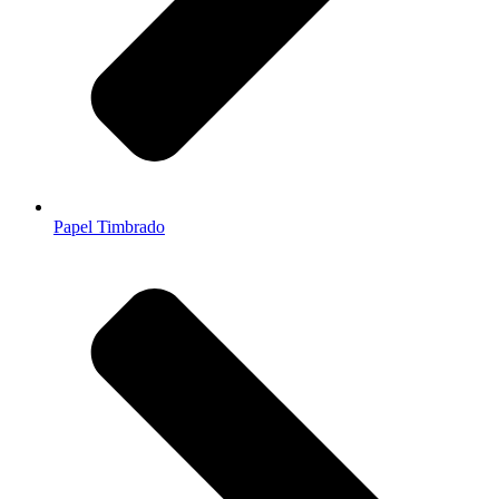
Papel Timbrado