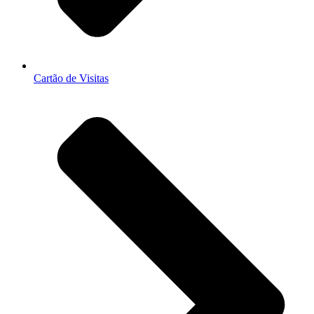
Cartão de Visitas