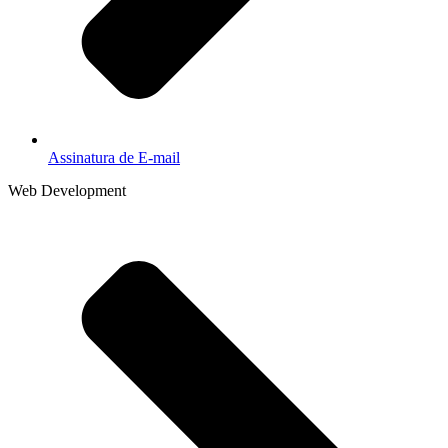
Assinatura de E-mail
Web Development