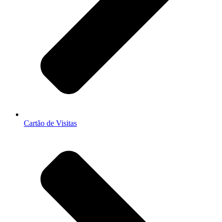
Cartão de Visitas