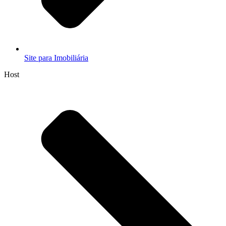
Site para Imobiliária
Host