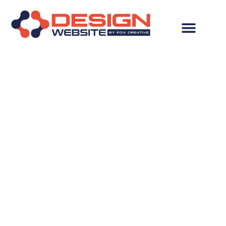
Hospedagem de Site
em Itapemirim