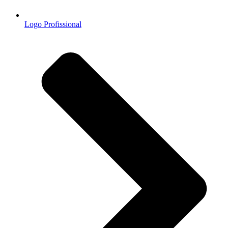
Logo Profissional