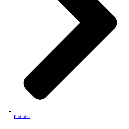
Portfólio