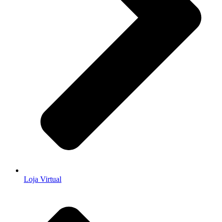
Loja Virtual