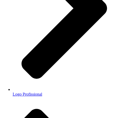
Logo Profissional