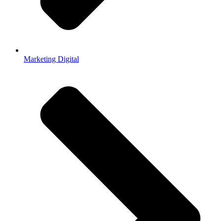
Marketing Digital