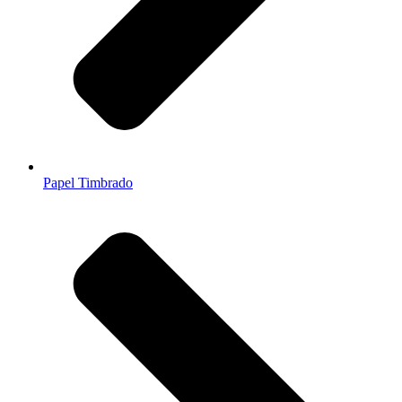
Papel Timbrado