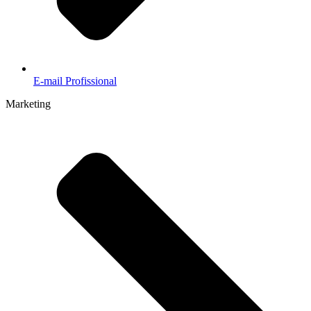
E-mail Profissional
Marketing