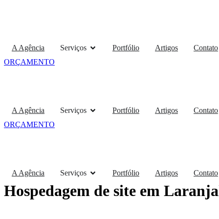
Pular
para
o
conteúdo
A Agência
Serviços
Portfólio
Artigos
Contato
ORÇAMENTO
A Agência
Serviços
Portfólio
Artigos
Contato
ORÇAMENTO
A Agência
Serviços
Portfólio
Artigos
Contato
Hospedagem de site em Laranja