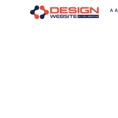
A A
Hosped