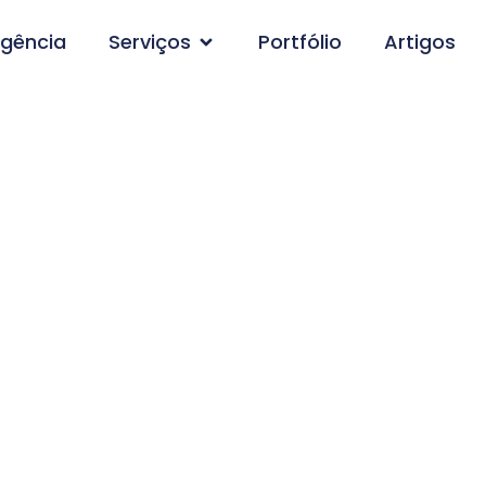
gência
Serviços
Portfólio
Artigos
agem de Site em Pa