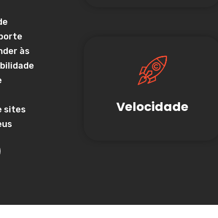
de
porte
nder às
abilidade
e
Velocidade
 sites
eus