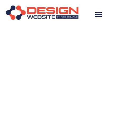
Hospedagem de Site
em Poá