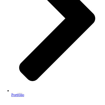
Portfólio