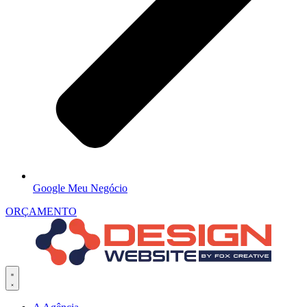
Google Meu Negócio
ORÇAMENTO