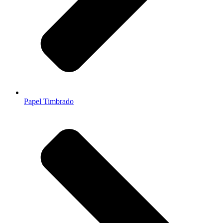
Papel Timbrado