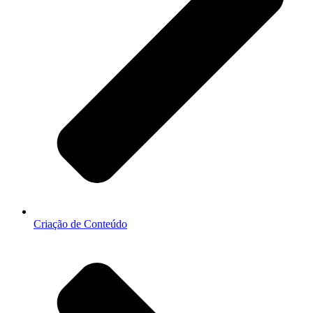
Criação de Conteúdo