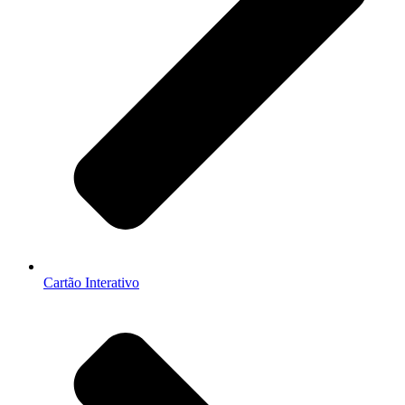
Cartão Interativo