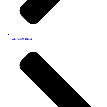
Landing page