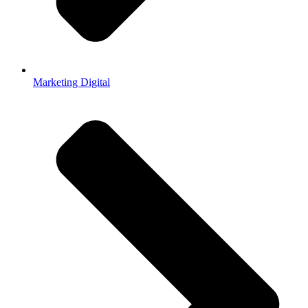
Marketing Digital