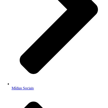
Mídias Sociais