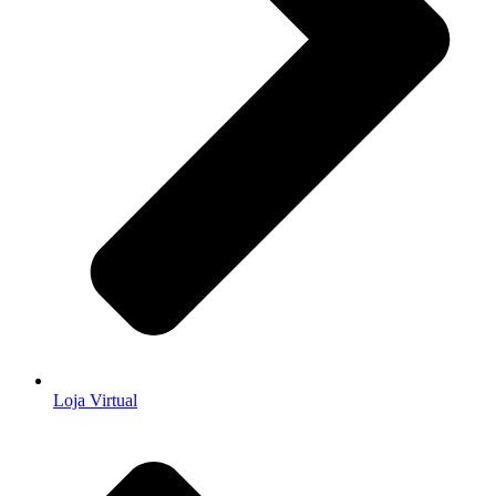
Loja Virtual