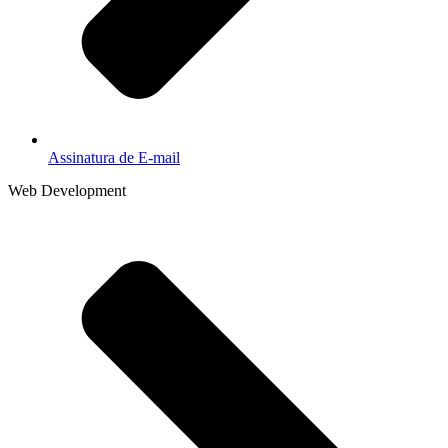
Assinatura de E-mail
Web Development