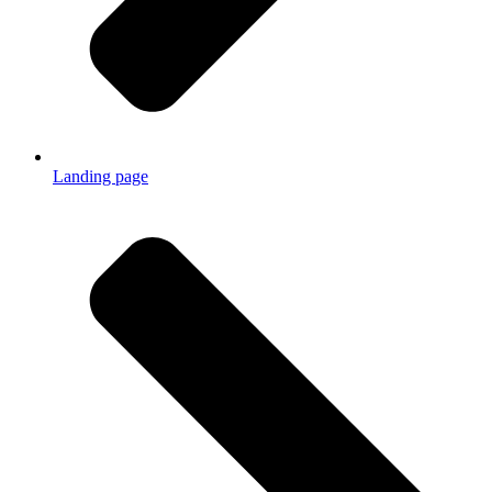
Landing page