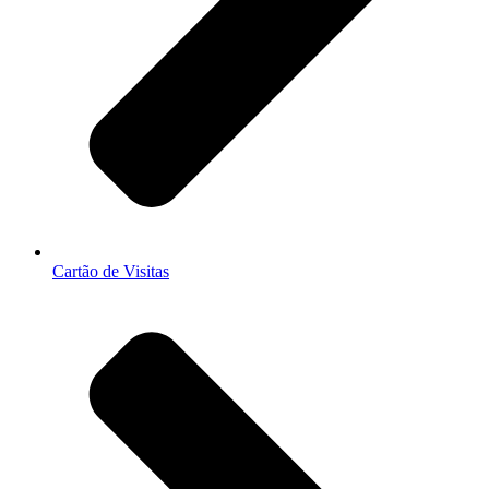
Cartão de Visitas