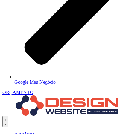
Google Meu Negócio
ORÇAMENTO