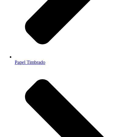
Papel Timbrado