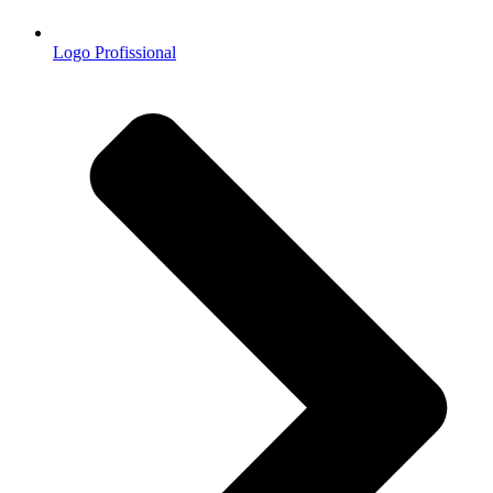
Logo Profissional