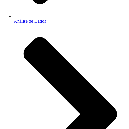
Análise de Dados