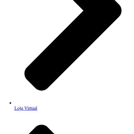
Loja Virtual