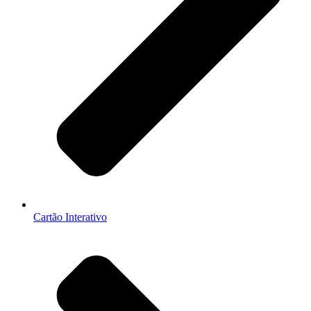
Cartão Interativo