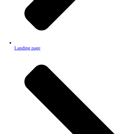
Landing page