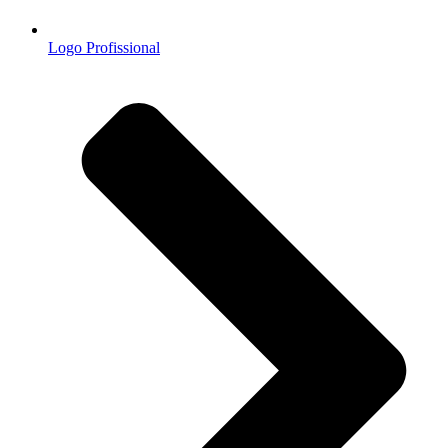
Logo Profissional