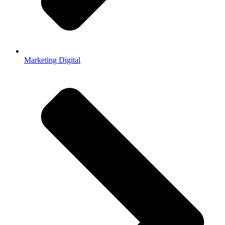
Marketing Digital