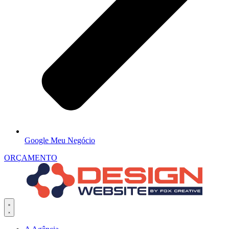
Google Meu Negócio
ORÇAMENTO