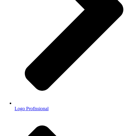
Logo Profissional