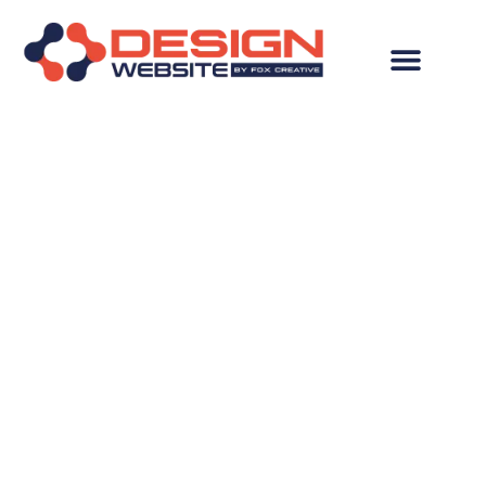
Criação de
Logomarca para
Empresa de
Desenvolvimento e
Produção de
Vestuário: Moda