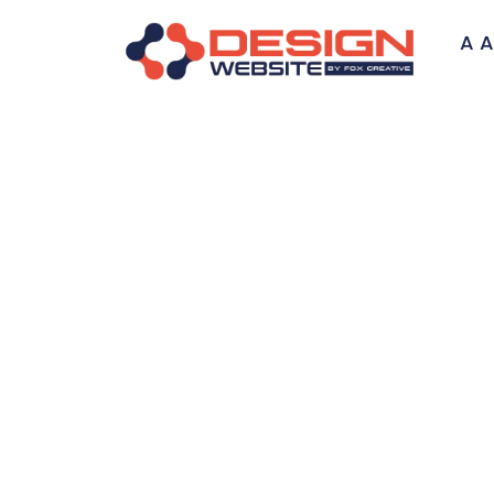
A A
Criação de 
Automotiva: