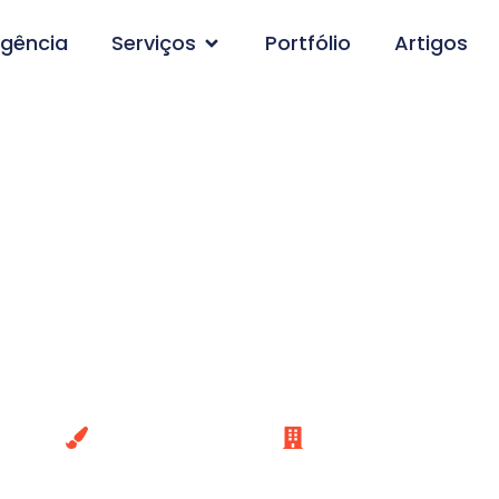
gência
Serviços
Portfólio
Artigos
Logo Personalizado p
 Estilo que Reflete su
Veículos!
Criação de Logo
Automotivo